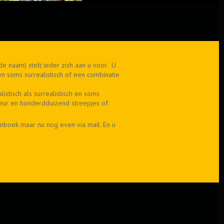
de naam) stelt ieder zich aan u voor. U
h en soms surrealistisch of een combinatie
istisch als surrealistisch en soms
 kleur en honderdduizend streepjes of
enboek maar nu nog even via mail. En u