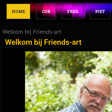
HOME
COR
FRED
PIET
Welkom bij Friends-art
Welkom bij Friends-art